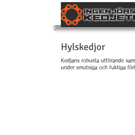
Kedja med raka si
Hylskedjor
Kedjans robusta utförande samt 
under smutsiga och fuktiga för