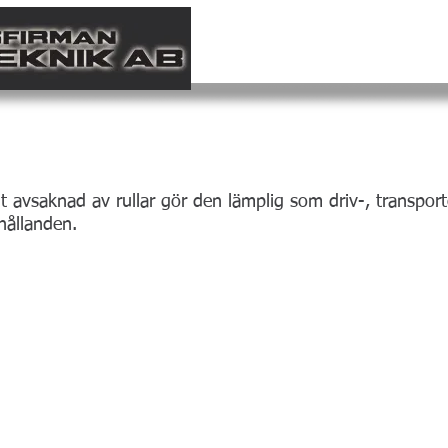
dobrickor
KATALOG
LEVERANSPROGRAM
avsaknad av rullar gör den lämplig som driv-, transportör-
hållanden.