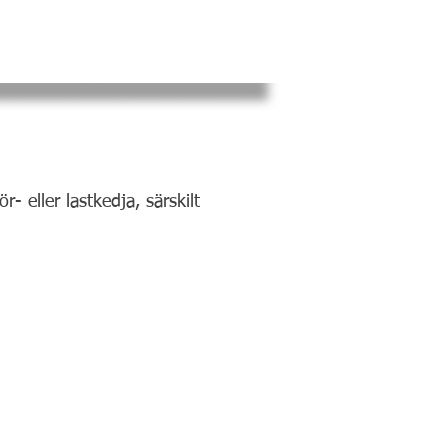
LADDA NER
KONTAKTA OSS
 eller lastkedja, särskilt