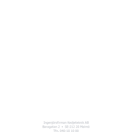
Ingenjörsfirman Kedjeteknik AB
Baragatan 2 • SE-212 28 Malmö
Tfn. 040-18 10 00