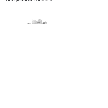
Specialhjul tillverkar vi gärna åt dig.
Spännhjul typ 8
Kedjehjul komplett med kullager
Spännhjul typ 8 är tillverkat i stål och försedda
med kullager.
Specialhjul tillverkar vi gärna åt dig.